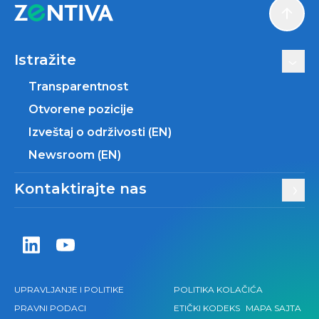
Scroll
Istražite
Transparentnost
Otvorene pozicije
Izveštaj o održivosti (EN)
Newsroom (EN)
Kontaktirajte nas
Zentiva LinkedIn
Zentiva YouTube
UPRAVLJANJE I POLITIKE
POLITIKA KOLAČIĆA
PRAVNI PODACI
ETIČKI KODEKS
MAPA SAJTA