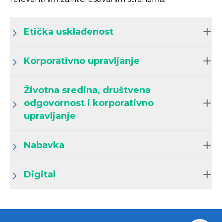
Etička usklađenost
Korporativno upravljanje
Životna sredina, društvena
odgovornost i korporativno
upravljanje
Nabavka
Digital