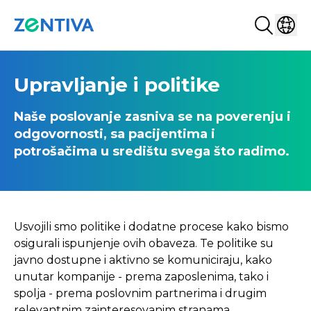
Search...
Select
Zentiva
Upravljanje i politike
Naše poslovanje zasniva se na poverenju i
odgovornosti, sa pacijentima i
potrošačima u središtu svega što radimo.
Usvojili smo politike i dodatne procese kako bismo
osigurali ispunjenje ovih obaveza. Te politike su
javno dostupne i aktivno se komuniciraju, kako
unutar kompanije - prema zaposlenima, tako i
spolja - prema poslovnim partnerima i drugim
relevantnim zainteresovanim stranama.