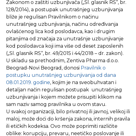
Zakonom o zaštiti uzbunjivača („Sl. glasnik RS“, br.
128/2014), a postupak unutrašnjeg uzbunjivanja
bliže je regulisan Pravilnikom o načinu
unutrašnjeg uzbunjivanja, načinu određivanja
ovlašćenog lica kod poslodavca, kao i drugim
pitanjima od značaja za unutrašnje uzbunjivanje
kod poslodavca koji ima više od deset zaposlenih
(„Sl. glasnik RS“, br. 49/2015 i 44/2018 – dr. zakon).
U skladu sa prethodnim, Zentiva Pharma d.o.o.
Beograd-Novi Beograd, donosi
Pravilnik o
postupku unutrašnjeg uzbunjivanja od dana
08.01.2019. godine
, kojim je na sveobuhvatan i
detaljan način regulisan postupak unutrašnjeg
uzbunjivanja i kojem možete prisupiti klikom na
sam naziv samog pravilnika u ovom stavu.
U svakoj organizaciji, bilo privatnoj ili javnoj, velikoj ili
maloj, može doći do kršenja zakona, internih pravila
ili etičkih kodeksa. Ovo može poprimiti različite
oblike: korupciju, prevaru, neetičko poslovanje ili