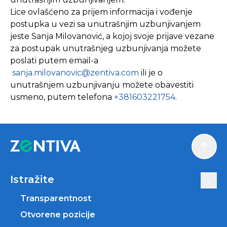
Lice ovlašćeno za prijem informacija i vođenje
postupka u vezi sa unutrašnjim uzbunjivanjem
jeste Sanja Milovanović, a kojoj svoje prijave vezane
za postupak unutrašnjeg uzbunjivanja možete
poslati putem email-a
sanja.milovanovic@zentiva.com
ili je o
unutrašnjem uzbunjivanju možete obavestiti
usmeno, putem telefona
+381603221754
.
Scroll
Istražite
Transparentnost
Otvorene pozicije