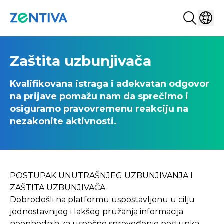
Search...
Select
Zentiva
Zaštita uzbunjivača
Kvalifikovana istraga i adekvatan odgovor
na prijave pomažu nam da sprečimo i
osiguramo pravovremenu reakciju na
nezakonite aktivnosti.
POSTUPAK UNUTRAŠNJEG UZBUNJIVANJA I
ZAŠTITA UZBUNJIVAČA
Dobrodošli na platformu uspostavljenu u cilju
jednostavnijeg i lakšeg pružanja informacija
neophodnih za uspešno sprovođenje postupka