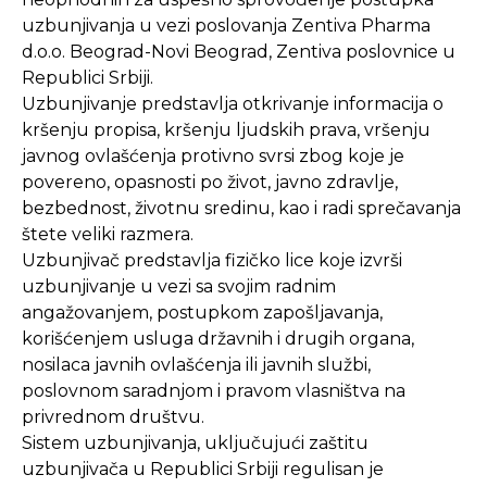
uzbunjivanja u vezi poslovanja Zentiva Pharma
d.o.o. Beograd-Novi Beograd, Zentiva poslovnice u
Republici Srbiji.
Uzbunjivanje predstavlja otkrivanje informacija o
kršenju propisa, kršenju ljudskih prava, vršenju
javnog ovlašćenja protivno svrsi zbog koje je
povereno, opasnosti po život, javno zdravlje,
bezbednost, životnu sredinu, kao i radi sprečavanja
štete veliki razmera.
Uzbunjivač predstavlja fizičko lice koje izvrši
uzbunjivanje u vezi sa svojim radnim
angažovanjem, postupkom zapošljavanja,
korišćenjem usluga državnih i drugih organa,
nosilaca javnih ovlašćenja ili javnih službi,
poslovnom saradnjom i pravom vlasništva na
privrednom društvu.
Sistem uzbunjivanja, uključujući zaštitu
uzbunjivača u Republici Srbiji regulisan je