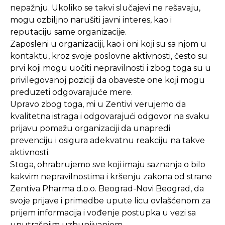
nepažnju. Ukoliko se takvi slučajevi ne rešavaju,
mogu ozbiljno narušiti javni interes, kao i
reputaciju same organizacije.
Zaposleni u organizaciji, kao i oni koji su sa njom u
kontaktu, kroz svoje poslovne aktivnosti, često su
prvi koji mogu uočiti nepravilnosti i zbog toga su u
privilegovanoj poziciji da obaveste one koji mogu
preduzeti odgovarajuće mere.
Upravo zbog toga, mi u Zentivi verujemo da
kvalitetna istraga i odgovarajući odgovor na svaku
prijavu pomažu organizaciji da unapredi
prevenciju i osigura adekvatnu reakciju na takve
aktivnosti.
Stoga, ohrabrujemo sve koji imaju saznanja o bilo
kakvim nepravilnostima i kršenju zakona od strane
Zentiva Pharma d.o.o. Beograd-Novi Beograd, da
svoje prijave i primedbe upute licu ovlašćenom za
prijem informacija i vođenje postupka u vezi sa
unutrašnjim uzbunjivanjem.